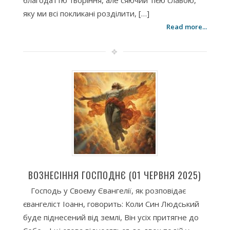
благодаттю творіння, але сяючий тією славою,
яку ми всі покликані розділити, […]
Read more...
ВОЗНЕСІННЯ ГОСПОДНЄ (01 ЧЕРВНЯ 2025)
Господь у Своєму Євангелії, як розповідає
євангеліст Іоанн, говорить: Коли Син Людський
буде піднесений від землі, Він усіх притягне до