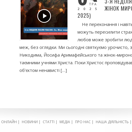
3-Я НЕДІЛ
ТРА
ЖІНОК МИР
2025
2025)
Не переконання і навіт
можуть пересилити страх 
любов може зробити люди
меж, без оглядки. Ми сьогодні святкуємо урочисто, 
Никодима, Йосифа Аримафейського та жінок-мироно
таємними учнями Христа. Поки Христос проповідував
об’єктом ненависті […]
Я ОНЛАЙН
|
НОВИНИ
|
СТАТТІ
|
МЕДІА
|
ПРО НАС
|
НАША ДІЯЛЬНІСТЬ