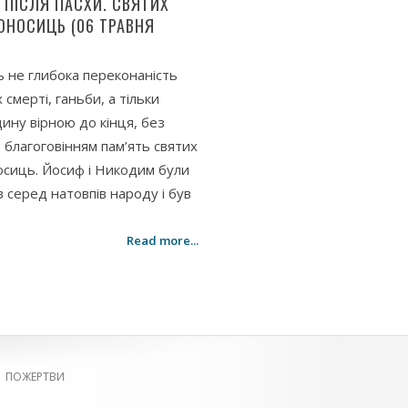
Я ПІСЛЯ ПАСХИ. СВЯТИХ
ОНОСИЦЬ (06 ТРАВНЯ
ь не глибока переконаність
смерті, ганьби, а тільки
ну вірною до кінця, без
з благоговінням пам’ять святих
сиць. Йосиф і Никодим були
 серед натовпів народу і був
Read more...
|
ПОЖЕРТВИ