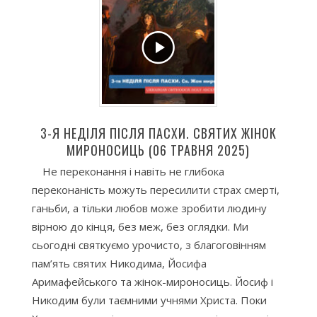
3-Я НЕДІЛЯ ПІСЛЯ ПАСХИ. СВЯТИХ ЖІНОК
МИРОНОСИЦЬ (06 ТРАВНЯ 2025)
Не переконання і навіть не глибока
переконаність можуть пересилити страх смерті,
ганьби, а тільки любов може зробити людину
вірною до кінця, без меж, без оглядки. Ми
сьогодні святкуємо урочисто, з благоговінням
пам’ять святих Никодима, Йосифа
Аримафейського та жінок-мироносиць. Йосиф і
Никодим були таємними учнями Христа. Поки