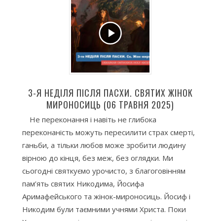
3-Я НЕДІЛЯ ПІСЛЯ ПАСХИ. СВЯТИХ ЖІНОК
МИРОНОСИЦЬ (06 ТРАВНЯ 2025)
Не переконання і навіть не глибока
переконаність можуть пересилити страх смерті,
ганьби, а тільки любов може зробити людину
вірною до кінця, без меж, без оглядки. Ми
сьогодні святкуємо урочисто, з благоговінням
пам’ять святих Никодима, Йосифа
Аримафейського та жінок-мироносиць. Йосиф і
Никодим були таємними учнями Христа. Поки