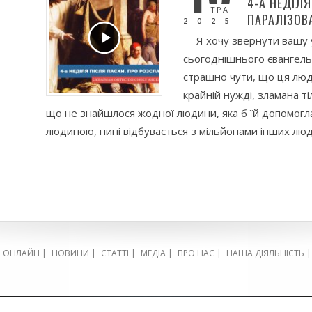
4-А НЕДІЛЯ
ТРА
ПАРАЛІЗОВА
2025
Я хочу звернути вашу 
сьогоднішнього євангель
страшно чути, що ця люд
крайній нужді, зламана т
що не знайшлося жодної людини, яка б їй допомогла
людиною, нині відбувається з мільйонами інших люд
Я ОНЛАЙН
|
НОВИНИ
|
СТАТТІ
|
МЕДІА
|
ПРО НАС
|
НАША ДІЯЛЬНІСТЬ