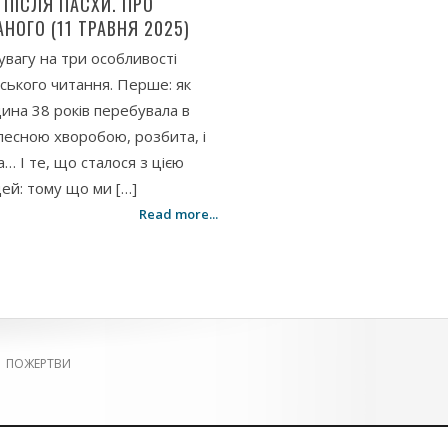
 ПІСЛЯ ПАСХИ. ПРО
НОГО (11 ТРАВНЯ 2025)
увагу на три особливості
ського читання. Перше: як
ина 38 років перебувала в
ілесною хворобою, розбита, і
… І те, що сталося з цією
ей: тому що ми […]
Read more...
|
ПОЖЕРТВИ