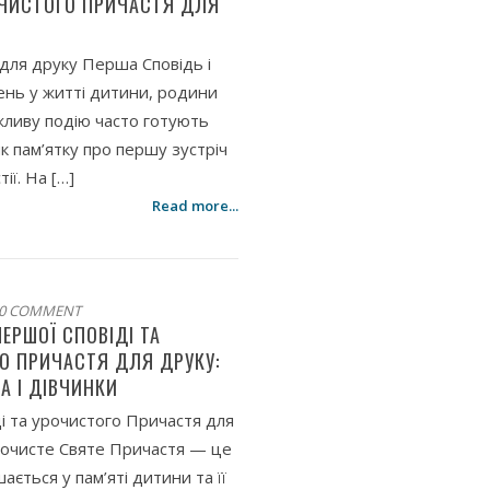
ОЧИСТОГО ПРИЧАСТЯ ДЛЯ
 для друку Перша Сповідь і
ень у житті дитини, родини
ажливу подію часто готують
к пам’ятку про першу зустріч
ії. На […]
Read more...
0 COMMENT
ЕРШОЇ СПОВІДІ ТА
О ПРИЧАСТЯ ДЛЯ ДРУКУ:
А І ДІВЧИНКИ
і та урочистого Причастя для
рочисте Святе Причастя — це
ається у пам’яті дитини та її