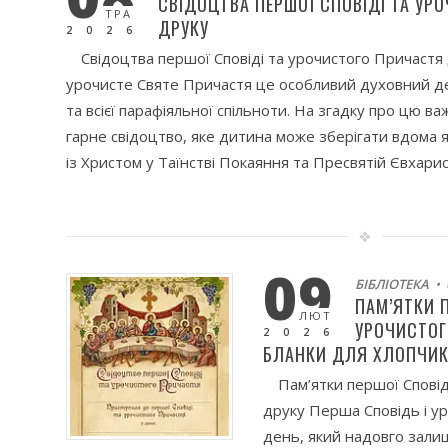
СВІДОЦТВА ПЕРШОЇ СПОВІДІ ТА УР
ТРА
ДРУКУ
2026
Свідоцтва першої Сповіді та урочистого Причастя
урочисте Святе Причастя це особливий духовний д
та всієї парафіяльної спільноти. На згадку про цю в
гарне свідоцтво, яке дитина може зберігати вдома я
із Христом у Таїнстві Покаяння та Пресвятій Євхарист
09
БІБЛІОТЕКА
• 
ПАМ’ЯТКИ П
ЛЮТ
УРОЧИСТОГ
2026
БЛАНКИ ДЛЯ ХЛОПЧИК
Пам’ятки першої Сповід
друку Перша Сповідь і у
день, який надовго залиш