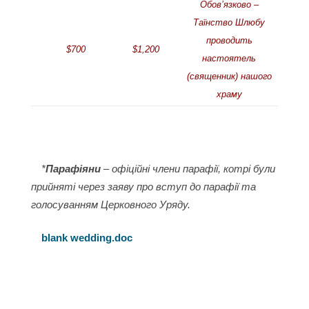
Обов’язково –
Таїнство Шлюбу
проводить
$700
$1,200
настоятель
(священник) нашого
храму
*
Парафіяни
– офіційні члени парафії, котрі були
прийняті через заяву про вступ до парафії та
голосуванням Церковного Уряду.
blank wedding.doc
Service
Parishioner
New Member
Notes