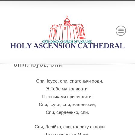
СПИ, ІСУСЕ, СПИ
Спи, Ісусе, спи, спатоньки ходи.
Я Тебе му колисати,
Пісеньками присипляти:
Спи, Ісусе, спи, маленький,
Спи, серденько, спи.
Спи, Лелійко, спи, головку склони
Ту на рученьки Марії,