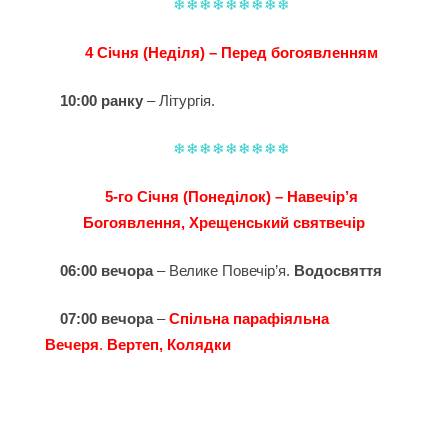
❄❄❄❄❄❄❄❄❄
4 Січня (Неділя) – Перед богоявленням
10:00 ранку
– Літургія.
❄❄❄❄❄❄❄❄❄
5-го Січня (Понеділок) – Навечір’я
Богоявлення, Хрещенський святвечір
06:00 вечора
– Велике Повечір’я.
Водосвяття
07:00 вечора
–
Спільна парафіяльна
Вечеря
.
Вертеп, Колядки
07:00 PM
–
Common Parish Dinner
.
Nativity Play,
Christmas Carols