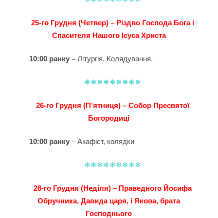
25-го Грудня (Четвер) – Різдво Господа Бога і
Спасителя Нашого Ісуса Христа
10:00 ранку –
Літургія. Колядування.
❄❄❄❄❄❄❄❄❄
26-го Грудня (П’ятниця) – Собор Пресвятої
Богородиці
10:00 ранку
– Акафіст, колядки
❄❄❄❄❄❄❄❄❄
28-го Грудня (Неділя) – Праведного Йосифа
Обручника, Давида царя, і Якова, брата
Господнього