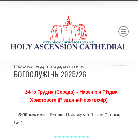
РОЗКЛАД РІЗДВЯНИХ
БОГОСЛУЖІНЬ 2025/26
24-го Грудня (Середа) – Навечір’я Різдва
Христового (Різдвяний святвечір)
6:00 вечора
– Велике Повечір’я з Літією (З нами
Бог)
❄❄❄❄❄❄❄❄❄