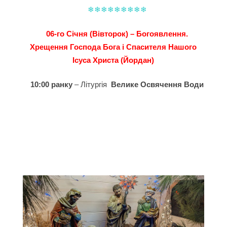
❄❄❄❄❄❄❄❄❄
06-го Січня (Вівторок) – Богоявлення.
Хрещення Господа Бога і Спасителя Нашого
Ісуса Христа (Йордан)
10:00 ранку
– Літургія
Велике Освячення Води