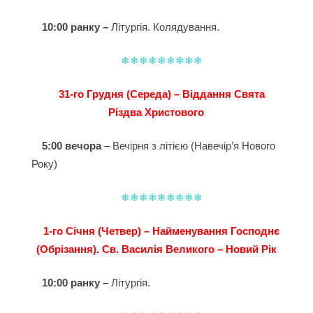
10:00 ранку –
Літургія. Колядування.
❄❄❄❄❄❄❄❄❄
31-го Грудня (Середа) – Віддання Свята
Різдва Христового
5:00 вечора
– Вечірня з літією (Навечір’я Нового
Року)
❄❄❄❄❄❄❄❄❄
1-го Січня (Четвер) – Найменування Господнє
(Обрізання). Св. Василія Великого – Новий Рік
10:00 ранку –
Літургія.