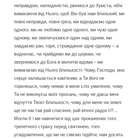
неправдою, нелюдяністю, рвемося до Христа, ніби
вимагаючи від Нього, щоб Він був нам близький; ми
повні неправди, повні гріха, ми відкидаємо одне
одного, ми не любимо одне одного, ми чужі одне
одному, ми звеличуємося один над одним, ми
завдаємо ран, горя, страждання одне одному – а
водночас, чи прийдемо ми до церкви, чи
звернемося до Бога в молитві вдома – ми
вимагаємо від Нього близькості: Чому, Господи, моє
серце залишається кам’яним, а Ти його не
торкнешся, чому немає в мене сліз умиління, чому
Ти не виконуєш моїх прохань, чому не даєш мені
відчуття Твоєї близькості, чому для мене на землі
ще не настав рай спасіння, рай вічної радості?…
Могли б і ми навчитися від цих прокажених того
трепетного страху перед святинею, того
усвідомлення, що ми не сміємо підійти; нам досить