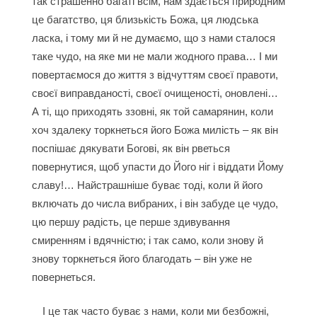
так страшенно багаті всім, нам здається природним
це багатство, ця близькість Божа, ця людська
ласка, і тому ми й не думаємо, що з нами сталося
таке чудо, на яке ми не мали жодного права… І ми
повертаємося до життя з відчуттям своєї правоти,
своєї виправданості, своєї очищеності, оновлені…
А ті, що приходять ззовні, як той самарянин, коли
хоч здалеку торкнеться його Божа милість – як він
поспішає дякувати Богові, як він рветься
повернутися, щоб упасти до Його ніг і віддати Йому
славу!… Найстрашніше буває тоді, коли й його
включать до числа вибраних, і він забуде це чудо,
цю першу радість, це перше здивування
смиренням і вдячністю; і так само, коли знову й
знову торкнеться його благодать – він уже не
повернеться.
І це так часто буває з нами, коли ми безбожні,