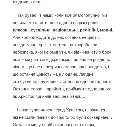
людьми в горі.
Так буває і з нами: коли все благополучно, ми
починаємо ділити одне одного на різні роди –
класові
,
суспільні
,
національні
,
релігійні, мовні
.
Але коли доходить до нас останнє нещастя,
невідступне горе – смертельна хвороба, чи
небезпека, якої не оминути, чи відкиненість з боку
всіх – ми раптом відкриваємо, що нас не розділяє
нічого, що нас нерозривно єднає наше людство, і
що остання цінність – це людяне, лагідне,
співчутливе, вдумливе ставлення одне до одного.
Останнє слово – прийміть, приймайте одне одного,
як Христос прийняв вас, без різниці…
І вони зупинилися перед Христом, ці відкинені,
які не сміли підійти до Нього, бо були осквернені…
Як часто ми, у своїй оскверненості гріхом,