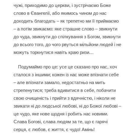
чужі, приходимо до церкви, і зустрічаємо Боже
слово в Євангелії, або якимось чином до нас
доходить благодать – як трепетно ми її приймаємо
– а потім звикаємо: яке страшне слово – звикнути
до чуда, звикнути до спілкування з Богом, звикнути
до всього того, до чого рвуться мільйони людей і не
можуть торкнутися навіть краю ризи…
Подумаймо про це: усе це сказано про нас, хоч
сталося з іншими; кожен із нас може впізнати себе
– але впізнати замало, недостатньо на мить
стрепенутися; треба вдивитися в себе, побачити
свою очищеність і прийти з вдячністю, і ніколи не
звикати ні до людської любові, ні до Божої любові –
це чудо, яке нове щодня і робить нас новими.
Слава Богові, слава людям за те, що є гарячі
серця, є любов, є життя, є чудо! Амінь!