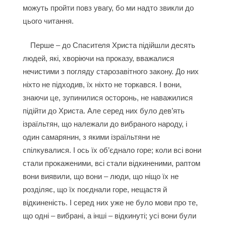
можуть пройти повз увагу, бо ми надто звикли до
цього читання.
Перше – до Спасителя Христа підійшли десять
людей, які, хворіючи на проказу, вважалися
нечистими з погляду старозавітного закону. До них
ніхто не підходив, їх ніхто не торкався. І вони,
знаючи це, зупинилися осторонь, не наважилися
підійти до Христа. Але серед них було дев’ять
ізраїльтян, що належали до вибраного народу, і
один самарянин, з якими ізраїльтяни не
спілкувалися. І ось їх об’єднало горе; коли всі вони
стали прокаженими, всі стали відкиненими, раптом
вони виявили, що вони – люди, що ніщо їх не
розділяє, що їх поєднали горе, нещастя й
відкиненість. І серед них уже не було мови про те,
що одні – вибрані, а інші – відкинуті; усі вони були