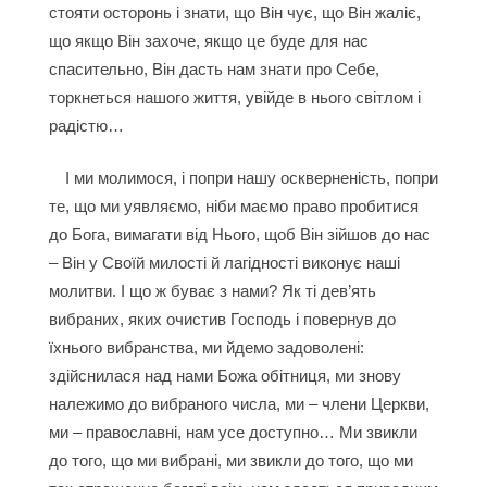
стояти осторонь і знати, що Він чує, що Він жаліє,
що якщо Він захоче, якщо це буде для нас
спасительно, Він дасть нам знати про Себе,
торкнеться нашого життя, увійде в нього світлом і
радістю…
І ми молимося, і попри нашу оскверненість, попри
те, що ми уявляємо, ніби маємо право пробитися
до Бога, вимагати від Нього, щоб Він зійшов до нас
– Він у Своїй милості й лагідності виконує наші
молитви. І що ж буває з нами? Як ті дев’ять
вибраних, яких очистив Господь і повернув до
їхнього вибранства, ми йдемо задоволені:
здійснилася над нами Божа обітниця, ми знову
належимо до вибраного числа, ми – члени Церкви,
ми – православні, нам усе доступно… Ми звикли
до того, що ми вибрані, ми звикли до того, що ми