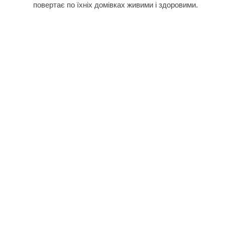
повертає по їхніх домівках живими і здоровими.