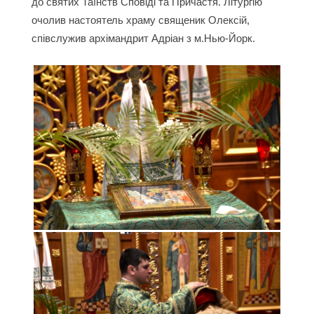
до святих Таїнств Сповіді та Причастя. Літургію
очолив настоятель храму священик Олексій,
співслужив архімандрит Адріан з м.Нью-Йорк.