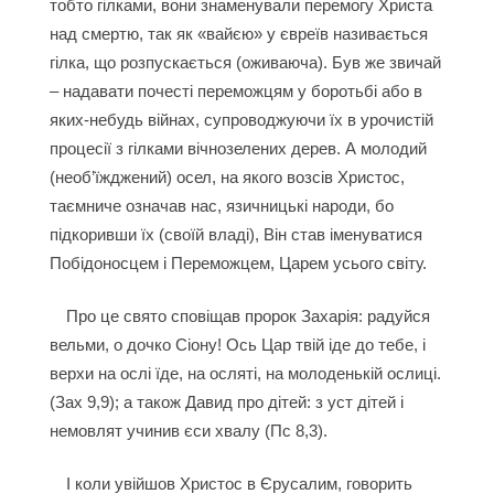
тобто гілками, вони знаменували перемогу Христа
над смертю, так як «вайєю» у євреїв називається
гілка, що розпускається (оживаюча). Був же звичай
– надавати почесті переможцям у боротьбі або в
яких-небудь війнах, супроводжуючи їх в урочистій
процесії з гілками вічнозелених дерев. А молодий
(необ’їжджений) осел, на якого возсів Христос,
таємниче означав нас, язичницькі народи, бо
підкоривши їх (своїй владі), Він став іменуватися
Побідоносцем і Переможцем, Царем усього світу.
Про це свято сповіщав пророк Захарія: радуйся
вельми, о дочко Сіону! Ось Цар твій іде до тебе, і
верхи на ослі їде, на осляті, на молоденькій ослиці.
(Зах 9,9); а також Давид про дітей: з уст дітей і
немовлят учинив єси хвалу (Пс 8,3).
І коли увійшов Христос в Єрусалим, говорить