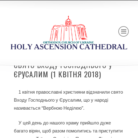
СВЯТО ВХОДУ ГОСПОДНЬОГО У
ЄРУСАЛИМ (1 КВІТНЯ 2018)
1 квітня православні християни відзначили свято
Входу Господнього у Єрусалим, що у народі
називається “Вербною Неділею”.
У цей день до нашого храму прийшло дуже
багато вірян, щоб разом помолитись та приступити