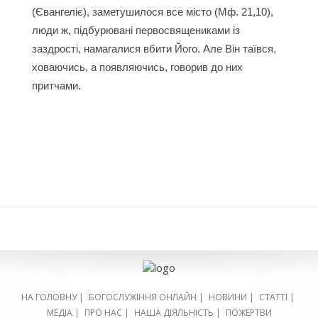
(Євангеліє), заметушилося все місто (Мф. 21,10),
люди ж, підбурювані первосвящениками із
заздрості, намагалися вбити Його. Але Він таївся,
ховаючись, а появляючись, говорив до них
притчами.
НА ГОЛОВНУ
|
БОГОСЛУЖІННЯ ОНЛАЙН
|
НОВИНИ
|
СТАТТІ
|
МЕДІА
|
ПРО НАС
|
НАША ДІЯЛЬНІСТЬ
|
ПОЖЕРТВИ