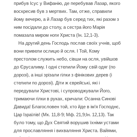
прибув Ісус у Вифанію, де перебував Лазар, якого
воскресив був з мертвих. Там, отже, справили
йому вечерю, а й Лазар був серед тих, які разом з
ним посідали до столу, а сестра його Марія
помазала миром ноги Христа (Ін. 12,1-3).
На другий день Господь послав своїх учнів, щоб
вони привели ослицю й осля. І Той, Кому
престолом служить небо, сівши на осля, увійшов
до Єрусалиму. І одні стелили Йому свій одяг (по
дорозі), а інші зрізали гілки з фінікових дерев (і
стелили по дорозі). Діти ж єврейські, які і
передували Христові, і супроводжували Його,
тримаючи гілки в руках, кричали: Осанна Синові
Давида! Благословен той, хто йде в ім’я Господнє,
Цар Ізраїлів! (Мк. 11,8-9; Мф. 21,9;Ін. 12,13). Так
було тому, що Дух Святий ворушив їхніми устами
для прославляння і вихваляння Христа. Вайями,