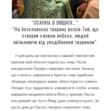
“ОСАННА В ВИШНІХ…”.
“На безсловесну тварину возсів Той, що
створив словом небеса, людей
звільняючи від уподібнення тваринам”.
У цей день ми святкуємо славний і пресвітлий
празник ваїй (Квітної неділі) ось чому. Після
воскресення Лазаря з мертвих численні, бачачи,
що сталося, увірували в Христа; тому юдейське
зборище затвердило вирок: вбити Христа і самого
Лазаря. Ісус віддалився, уникаючи їх злоби, а вони
вирішили неодмінно вбити Його у празник Пасхи,
але деякий час було Йо
му дано уникнути цього. За
шість днів до Пасхи, говорить євангелист Іоан,