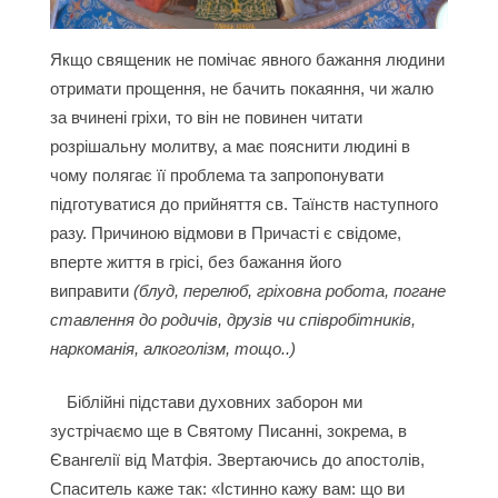
Якщо священик не помічає явного бажання людини
отримати прощення, не бачить покаяння, чи жалю
за вчинені гріхи, то він не повинен читати
розрішальну молитву, а має пояснити людині в
чому полягає її проблема та запропонувати
підготуватися до прийняття св. Таїнств наступного
разу. Причиною відмови в Причасті є свідоме,
вперте життя в грісі, без бажання його
виправити
(блуд, перелюб, гріховна робота, погане
ставлення до родичів, друзів чи співробітників,
наркоманія, алкоголізм, тощо..)
Біблійні підстави духовних заборон ми
зустрічаємо ще в Святому Писанні, зокрема, в
Євангелії від Матфія. Звертаючись до апостолів,
Спаситель каже так: «Істинно кажу вам: що ви