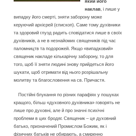
який його
наклав
, і лише у
випадку його смерті, зняти заборону може
керуючий архієрей (єпископ). Саме тому духівники
та здоровий глузд радить сповідатися лише в своїх
духівників, а не в незнайомих священиків під час
паломництв та подорожей. Якщо «випадковий»
священик накладе кількарічну заборону, то для
того, щоб її зняти людині знову прийдеться його
шукати, щоб отримати від нього розрішальну
молитву та благословення на св. Причастя.
Постійні блукання по різних парафіях у пошуках
кращого, більш «духовного духівника» говорять не
лише про духовні, але й про значні психічні
проблеми в цих бродяг. Священик – це духовний
батько, призначений Промислом Божим, як і
фізичних батьків не обирають, а смиренно