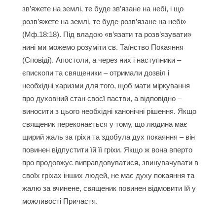
зв’яжете на землі, те буде зв’язане на небі, і що
розв’яжете на землі, те буде розв’язане на небі»
(
Мф.18:18
). Під владою «в’язати та розв’язувати»
нині ми можемо розуміти св. Таїнство Покаяння
(Сповіді). Апостоли, а через них і наступники –
єпископи та священики – отримали дозвіл і
необхідні харизми для того, щоб мати міркування
про духовний стан своєї пастви, а відповідно –
виносити з цього необхідні канонічні рішення. Якщо
священик переконається у тому, що людина має
щирий жаль за гріхи та здобула дух покаяння – він
повинен відпустити їй її гріхи. Якщо ж вона вперто
про продовжує виправдовуватися, звинувачувати в
своїх гріхах інших людей, не має духу покаяння та
жалю за вчинене, священик повинен відмовити їй у
можливості Причастя.