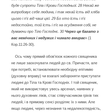
буде супроти Тіла і Крови Господньої. 28 Нехай же
випробовує себе людина, і так нехай їсть від хліба
цього і п’є від чаші цієї. 29 Бо хто їсть і п’є
недостойно, той їсть і п’є на осудження собі, не
думаючи про Тіло Господнє. 30
Через це багато з
вас немічних і недужих і чимало вмирає
» (
1
Кор.11:26-30
).
Ось чому прямий обов’язок кожного священика
не лише заохочувати людей до св. Причастя, але
при потребі, встановлювати необхідну епітимію
(духовну вправу) чи взагалі забороняти приступати
людині до Тіла та Крові Господніх. І той священик,
який не використовує увесь арсенал, наявних у
нього духовних ліків, стає співучасником гріхів тих
людей, і в прямому сенсі розділяє їх з ними. Але
якщо людині, через незнання та недалекоглядність,