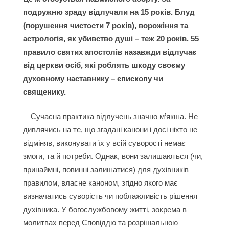
подружню зраду відлучали на 15 років. Блуд
(порушення чистости 7 років), ворожіння та
астрологія, як убивство душі – теж 20 років. 55
правило святих апостолів назавжди відлучає
від церкви осіб, які роблять шкоду своєму
духовному наставнику – єпископу чи
священику.
Сучасна практика відлучень значно м’якша. Не
дивлячись на те, що згадані канони і досі ніхто не
відміняв, виконувати їх у всій суворості немає
змоги, та й потреби. Однак, вони залишаються (чи,
принаймні, повинні залишатися) для духівників
правилом, власне каноном, згідно якого має
визначатись суворість чи поблажливість рішення
духівника. У богослужбовому житті, зокрема в
молитвах перед Сповіддю та розрішальною