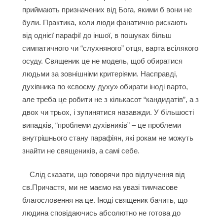
приймають призначених від Бога, якими б вони не
були. Практика, коли люди фанатично рискають
від однієї парафії до іншої, в пошуках більш
симпатичного чи “слухняного” отця, варта всілякого
осуду. Священик це не модель, щоб обиратися
людьми за зовнішніми критеріями. Насправді,
духівника по «своєму духу» обирати іноді варто,
але треба це робити не з кількасот “кандидатів”, а з
двох чи трьох, і зупинятися назавжди. У більшості
випадків, “проблеми духівників” – це проблеми
внутрішнього стану парафіян, які рокам не можуть
знайти не священиків, а самі себе.
Слід сказати, що говорячи про відлучення від
св.Причастя, ми не маємо на увазі тимчасове
благословення на це. Іноді священик бачить, що
людина сповідаючись абсолютно не готова до