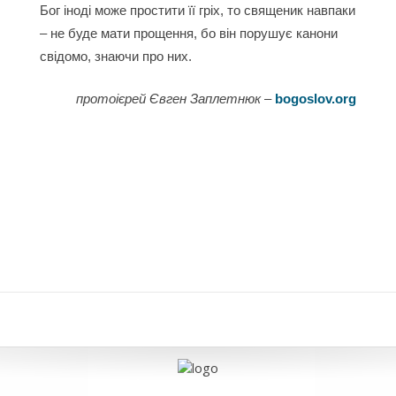
Бог іноді може простити її гріх, то священик навпаки
– не буде мати прощення, бо він порушує канони
свідомо, знаючи про них.
протоієрей Євген Заплетнюк
–
bogoslov.org