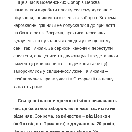
Ще з часів Вселенських Соборів Церква
намагалася виробити власну систему духовного
лікування, шляхом заохочень та заборон. Зокрема,
нерозкаянні грішники не допускалися до причастя
на багато років. Зокрема, практика церковних
відлучень стосувалася як людей у священному
сані, так і мирян. За серйозні канонічні переступи
єпископи, священики та диякони (як і представники
нижчих церковних чинів – іподиякони та читці)
заборонялись у священнослужінні, а миряни –
позбавлялись права участі в Євхаристії на певну
кількість років.
Священні канони древності чітко визначають
час дії багатьох заборон, які в наш час ніхто не
відміняв. Зокрема, за вбивство – від Церкви
(себто від св. Причастя) відлучали на 20 років,
Це ж стосується навмисного аборту. За