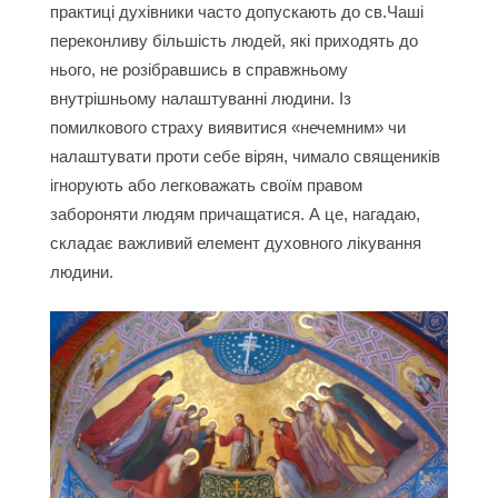
практиці духівники часто допускають до св.Чаші
переконливу більшість людей, які приходять до
нього, не розібравшись в справжньому
внутрішньому налаштуванні людини. Із
помилкового страху виявитися «нечемним» чи
налаштувати проти себе вірян, чимало священиків
ігнорують або легковажать своїм правом
забороняти людям причащатися. А це, нагадаю,
складає важливий елемент духовного лікування
людини.