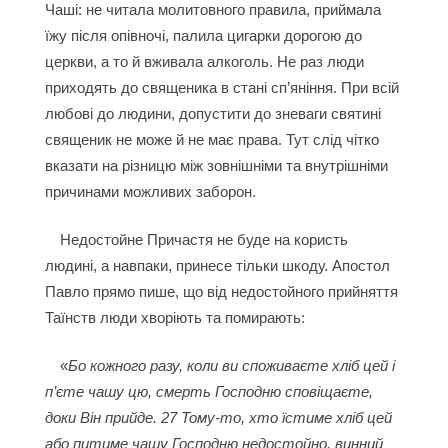
Чаші: не читала молитовного правила, приймала
їжу після опівночі, палила цигарки дорогою до
церкви, а то й вживала алкоголь. Не раз люди
приходять до священика в стані сп’яніння. При всій
любові до людини, допустити до зневаги святині
священик не може й не має права. Тут слід чітко
вказати на різницю між зовнішніми та внутрішніми
причинами можливих заборон.
Недостойне Причастя не буде на користь
людині, а навпаки, принесе тільки шкоду. Апостол
Павло прямо пише, що від недостойного прийняття
Таїнств люди хворіють та помирають:
«
Бо кожного разу, коли ви споживаєте хліб цей і
п’єте чашу цю, смерть Господню сповіщаєте,
доки Він прийде. 27 Тому-то, хто їстиме хліб цей
або питиме чашу Господню недостойно, винний