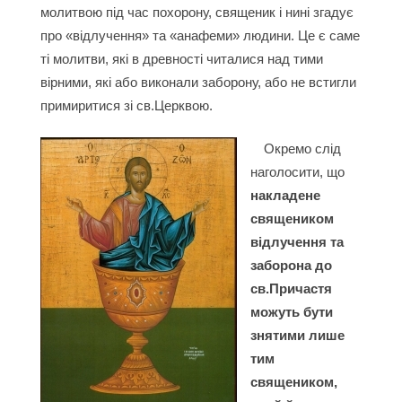
молитвою під час похорону, священик і нині згадує
про «відлучення» та «анафеми» людини. Це є саме
ті молитви, які в древності читалися над тими
вірними, які або виконали заборону, або не встигли
примиритися зі св.Церквою.
Окремо слід
наголосити, що
накладене
священиком
відлучення та
заборона до
св.Причастя
можуть бути
знятими лише
тим
священиком,