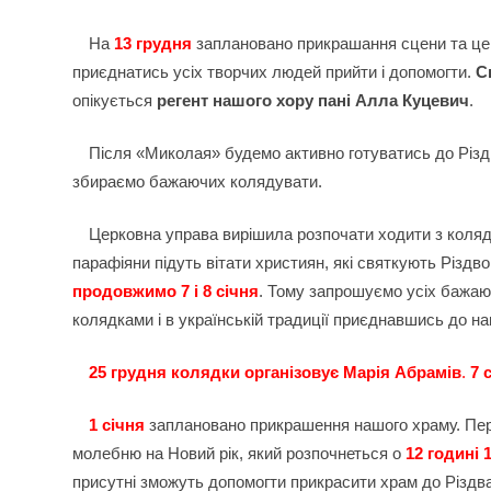
На
13 грудня
заплановано прикрашання сцени та це
приєднатись усіх творчих людей прийти і допомогти.
С
опікується
регент нашого хору пані Алла Куцевич
.
Після «Миколая» будемо активно готуватись до Різ
збираємо бажаючих колядувати.
Церковна управа вирішила розпочати ходити з кол
парафіяни підуть вітати християн, які святкують Різдв
продовжимо 7 і 8 січня
. Тому запрошуємо усіх бажаю
колядками і в українській традиції приєднавшись до н
25 грудня колядки організовує Марія Абрамів
.
7 
1 січня
заплановано прикрашення нашого храму. Пер
молебню на Новий рік, який розпочнеться о
12 годині 
присутні зможуть допомогти прикрасити храм до Різдва