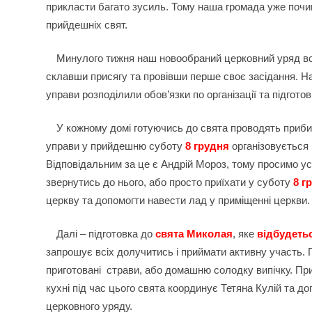
прикласти багато зусиль. Тому наша громада уже почин
прийдешніх свят.
Минулого тижня наш новообраний церковний уряд вст
склавши присягу та провівши перше своє засідання. Н
управи розподілили обов’язки по організації та підготов
У кожному домі готуючись до свята проводять прибир
управи у прийдешню суботу
8 грудня
організовується
Відповідальним за це є Андрій Мороз, тому просимо у
звернутись до нього, або просто приїхати у суботу
8 г
церкву та допомогти навести лад у приміщенні церкви.
Далі – підготовка до
свята Миколая
, яке
відбудетьс
запрошує всіх долучитись і приймати активну участь. 
приготовані страви, або домашню солодку випічку. Пр
кухні під час цього свята координує Тетяна Кулій та до
церковного уряду.