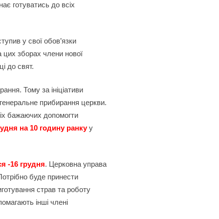
ає готуватись до всіх
упив у свої обов’язки
а цих зборах члени нової
ці до свят.
ання. Тому за ініціативи
 генеральне прибирання церкви.
сіх бажаючих допомогти
рудня на 10 годину ранку
у
я -16 грудня
. Церковна управа
Потрібно буде принести
иготування страв та роботу
помагають інші члені