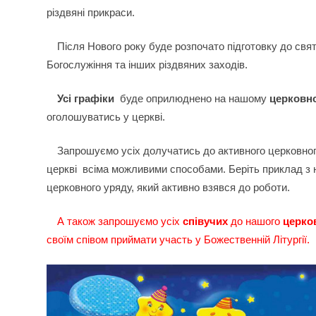
різдвяні прикраси.
Після Нового року буде розпочато підготовку до свя
Богослужіння та інших різдвяних заходів.
Усі графіки
буде оприлюднено на нашому
церковно
оголошуватись у церкві.
Запрошуємо усіх долучатись до активного церковног
церкві всіма можливими способами. Беріть приклад з 
церковного уряду, який активно взявся до роботи.
А також запрошуємо усіх
співучих
до нашого
церко
своїм співом приймати участь у Божественній Літургії.