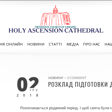
НЯ ОНЛАЙН
НОВИНИ
СТАТТІ
МЕДІА
ПРО НАС
НАШ
02
НОВИНИ
• 0 COMMENT
РОЗКЛАД ПІДГОТОВКИ 
ГРУ
2018
Розпочинається різдвяний період. І щоб свята були га