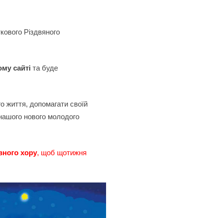
ткового Різдвяного
му сайті
та буде
о життя, допомагати своїй
нашого нового молодого
вного хору
, щоб щотижня