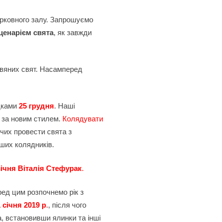
рковного залу. Запрошуємо
ценарієм свята
, як завжди
двяних свят. Насамперед
ядками
25 грудня
. Наші
о за новим стилем.
Колядувати
чих провести свята з
аших колядників.
січня Віталія Стефурак
.
ед цим розпочнемо рік з
1 січня 2019 р
.
, після чого
, встановивши ялинки та інші