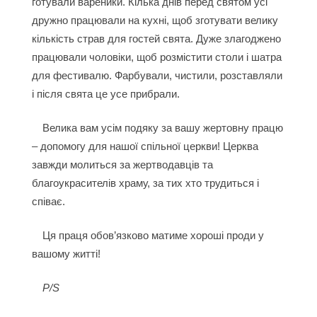
готували вареники. Кілька днів перед святом усі
дружно працювали на кухні, щоб зготувати велику
кількість страв для гостей свята. Дуже злагоджено
працювали чоловіки, щоб розмістити столи і шатра
для фестивалю. Фарбували, чистили, розставляли
і після свята це усе прибрали.
Велика вам усім подяку за вашу жертовну працю
– допомогу для нашої спільної церкви! Церква
завжди молиться за жертводавців та
благоукрасителів храму, за тих хто трудиться і
співає.
Ця праця обов’язково матиме хороші проди у
вашому житті!
P/S