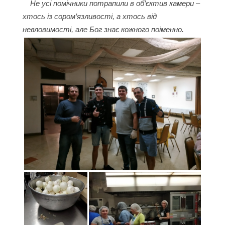
Не усі помічники потрапили в об’єктив камери –
хтось із сором’язливості, а хтось від
невловимості, але Бог знає кожного поіменно.