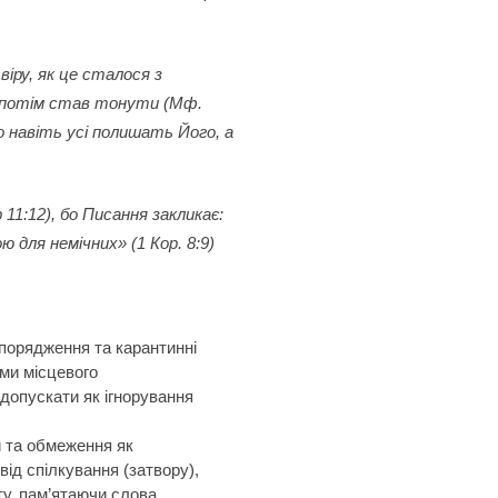
віру, як це сталося з
а потім став тонути (Мф.
о навіть усі полишать Його, а
11:12), бо Писання закликає:
 для немічних» (1 Кор. 8:9)
зпорядження та карантинні
ми місцевого
допускати як ігнорування
 та обмеження як
ід спілкування (затвору),
ту, пам’ятаючи слова