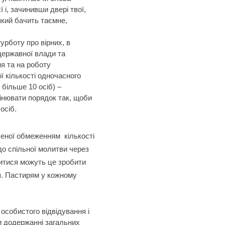
 і, зачинивши двері твої,
 який бачить таємне,
урботу про вірних, в
державної влади та
я та на роботу
 кількості одночасного
е більше 10 осіб) –
інювати порядок так, щоби
осіб.
аченої обмеженням кількості
о спільної молитви через
титися можуть це зробити
я. Пастирям у кожному
.
особистого відвідування і
и додержанні загальних