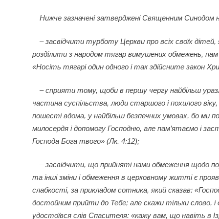
Нижче зазначені затверджені Священним Синодом 
– засвідчити турботу Церкви про всіх своїх дітей, як
розділити з народом тягар вимушених обмежень, па
«Носіть тягарі один одного і так здійсните закон Хрис
– сприяти тому, щоби в першу чергу найбільш ураз
частина суспільства, люди старшого і похилого віку,
пошесті вдома, у найбільш безпечних умовах, бо ми п
милосердя і допомогу Господню, але пам’ятаємо і за
Господа Бога твого» (Лк. 4:12);
– засвідчити, що прийняті нами обмеження щодо п
та інші зміни і обмеження в церковному житті є проявом
слабкості, за прикладом сотника, який сказав: «Госп
достойним прийти до Тебе; але скажи тільки слово, і 
удостоївся слів Спасителя: «кажу вам, що навіть в Ізр