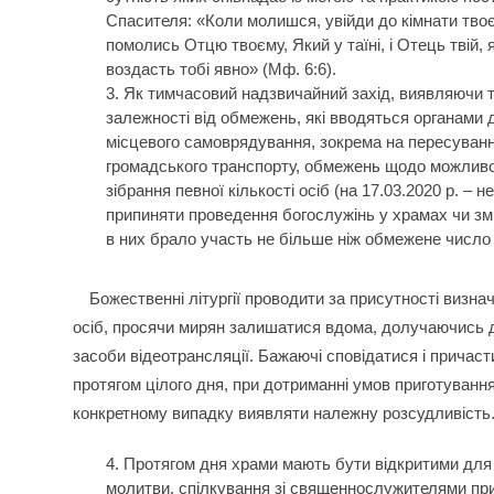
Спасителя: «Коли молишся, увійди до кімнати твоєї
помолись Отцю твоєму, Який у таїні, і Отець твій,
воздасть тобі явно» (Мф. 6:6).
Як тимчасовий надзвичайний захід, виявляючи т
залежності від обмежень, які вводяться органами 
місцевого самоврядування, зокрема на пересуванн
громадського транспорту, обмежень щодо можливої
зібрання певної кількості осіб (на 17.03.2020 р. – н
припиняти проведення богослужінь у храмах чи зм
в них брало участь не більше ніж обмежене число 
Божественні літургії проводити за присутності визн
осіб, просячи мирян залишатися вдома, долучаючись д
засоби відеотрансляції. Бажаючі сповідатися і причас
протягом цілого дня, при дотриманні умов приготуванн
конкретному випадку виявляти належну розсудливість
Протягом дня храми мають бути відкритими для 
молитви, спілкування зі священнослужителями пр