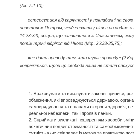
(Лк. 7:2-10);
– остерегтися від гарячності у покладанні на свою 
апостолом Петром, який спочатку пішов по водам, 
14:23-32), обіцяв, що залишиться зі Спасителем, якщ
потім тричі відрікся від Нього (Мф. 26:33-35,75);
– «не дати приводу тим, хто шукає приводу» (2 Кор 
«бережіться, щоби ця свобода ваша не стала спокусою
Враховувати та виконувати законні приписи, ро
обмеження, які впроваджуються державою, органа
самоврядування та органами охорони здоров’я, не 
реальної небезпеки, так і проявів паніки.
Сприймати викликані поширенням хвороби зміни
аскетичний подвиг стриманості та самообмеження в
сутність яких співпадає із метою та практикою пос