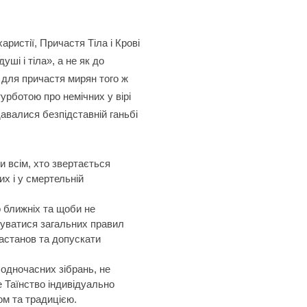
ристії, Причастя Тіла і Крові
ші і тіла», а не як до
 для причастя мирян того ж
урботою про немічних у вірі
ддавалися безпідставній ганьбі
 всім, хто звертається
их і у смертельній
о ближніх та щоби не
уватися загальних правил
астанов та допускати
одночасних зібрань, не
 Таїнство індивідуально
ом та традицією.