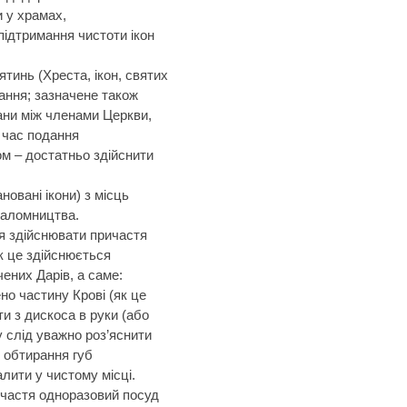
и у храмах,
підтримання чистоти ікон
тинь (Хреста, ікон, святих
ання; зазначене також
ани між членами Церкви,
 час подання
м – достатньо здійснити
новані ікони) з місць
 паломництва.
я здійснювати причастя
як це здійснюється
ених Дарів, а саме:
но частину Крові (як це
и з дискоса в руки (або
 слід уважно роз’яснити
 обтирання губ
алити у чистому місці.
ичастя одноразовий посуд