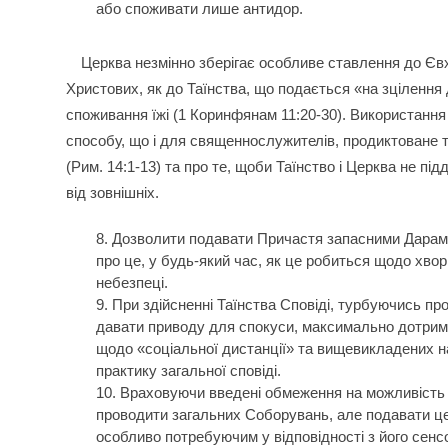
або споживати лише антидор.
Церква незмінно зберігає особливе ставлення до Євха
Христових, як до Таїнства, що подається «на зцілення ду
споживання їжі (1 Коринфянам 11:20-30). Використання
способу, що і для священнослужителів, продиктоване т
(Рим. 14:1-13) та про те, щоби Таїнство і Церква не пі
від зовнішніх.
Дозволити подавати Причастя запасними Дарами
про це, у будь-який час, як це робиться щодо хвор
небезпеці.
При здійсненні Таїнства Сповіді, турбуючись пр
давати приводу для спокуси, максимально дотрим
щодо «соціальної дистанції» та вищевикладених н
практику загальної сповіді.
Враховуючи введені обмеження на можливість 
проводити загальних Соборувань, але подавати це
особливо потребуючим у відповідності з його сенс