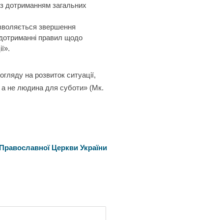
 з дотриманням загальних
озволяється звершення
и дотриманні правил щодо
ї».
огляду на розвиток ситуації,
 а не людина для суботи» (Мк.
 Православної Церкви України