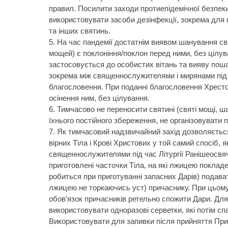
правил. Посилити заходи протиепідемічної безпек
використовувати засоби дезінфекції, зокрема для 
та інших святинь.
На час пандемії достатнім виявом шанування свя
мощей) є поклоніння/поклон перед ними, без цілув
застосовується до особистих вітань та вияву пош
зокрема між священнослужителями і мирянами під
благословення. При поданні благословення Хресто
осінення ним, без цілування.
Тимчасово не переносити святині (святі мощі, ша
їхнього постійного збереження, не організовувати
Як тимчасовий надзвичайний захід дозволяєтьс
вірних Тіла і Крові Христових у той самий спосіб, 
священнослужителями під час Літургії Ранішеосвяч
приготовлені часточки Тіла, на які лжицею покладе
робиться при приготуванні запасних Дарів) подават
лжицею не торкаючись уст) причаснику. При цьому
обов’язок причасників ретельно спожити Дари. Для
використовувати одноразові серветки, які потім сп
Використовувати для запивки після прийняття Пр