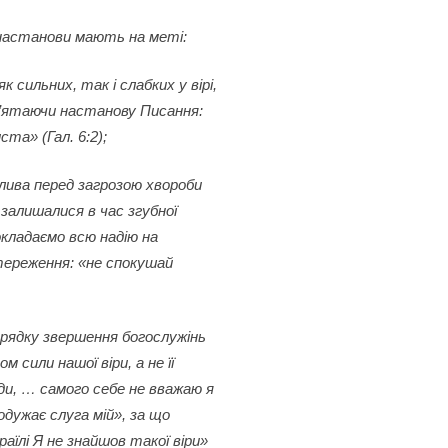
настанови мають на меті:
 сильних, так і слабких у вірі,
м’ятаючи настанову Писання:
та» (Гал. 6:2);
лива перед загрозою хвороби
 залишалися в час згубної
окладаємо всю надію на
стереження: «не спокушай
орядку звершення богослужінь
 сили нашої віри, а не її
оди, … самого себе не вважаю я
одужає слуга мій», за що
аїлі Я не знайшов такої віри»