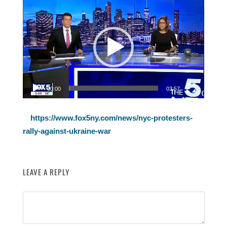
Відеопрогравач
00:00
03:57
https://www.fox5ny.com/news/nyc-protesters-
rally-against-ukraine-war
LEAVE A REPLY