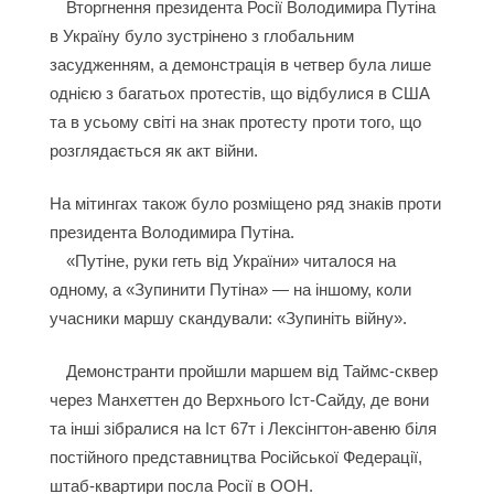
Вторгнення президента Росії Володимира Путіна
в Україну було зустрінено з глобальним
засудженням, а демонстрація в четвер була лише
однією з багатьох протестів, що відбулися в США
та в усьому світі на знак протесту проти того, що
розглядається як акт війни.
На мітингах також було розміщено ряд знаків проти
президента Володимира Путіна.
«Путіне, руки геть від України» читалося на
одному, а «Зупинити Путіна» — на іншому, коли
учасники маршу скандували: «Зупиніть війну».
Демонстранти пройшли маршем від Таймс-сквер
через Манхеттен до Верхнього Іст-Сайду, де вони
та інші зібралися на Іст 67т і Лексінгтон-авеню біля
постійного представництва Російської Федерації,
штаб-квартири посла Росії в ООН.