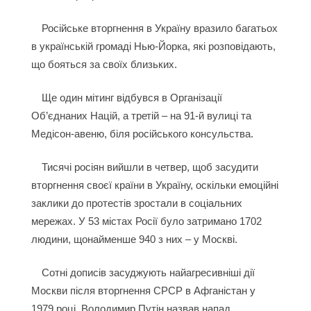
Російське вторгнення в Україну вразило багатьох
в українській громаді Нью-Йорка, які розповідають,
що бояться за своїх близьких.
Ще один мітинг відбувся в Організації
Об’єднаних Націй, а третій – на 91-й вулиці та
Медісон-авеню, біля російського консульства.
Тисячі росіян вийшли в четвер, щоб засудити
вторгнення своєї країни в Україну, оскільки емоційні
заклики до протестів зростали в соціальних
мережах. У 53 містах Росії було затримано 1702
людини, щонайменше 940 з них – у Москві.
Сотні дописів засуджують найагресивніші дії
Москви після вторгнення СРСР в Афганістан у
1979 році. Володимир Путін назвав напад